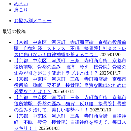
めまい
肩こり
お悩み別メニュー
最近の投稿
【京都 中京区 河原町 寺町商店街 京都市役所前
駅 自律神経 ストレス 不眠 接骨院】社会ストレ
スに負けない！自律神経を整えるこつ！
2025/01/20
【京都 中京区 河原町 三条 寺町商店街 京都市
役所前駅 骨盤の歪み 腰痛 冷え 接骨院】骨盤の
歪みが引き起こす健康トラブルとは！？
2025/01/17
【京都 中京区 河原町 三条 寺町商店街 京都市
役所前 睡眠 寝不足 接骨院】良質な睡眠のために
必要なことは！？
2025/01/14
【京都 中京区 河原町 三条 寺町商店街 京都市
役所前駅 骨盤の歪み 猫背 反り腰 接骨院】骨盤
の歪みを治して、美しい姿勢へ！！
2025/01/10
【京都 中京区 河原町 三条 寺町商店街 自律神
経 不眠 疲労 接骨院】自律神経を整えて、毎日ス
ッキリ！！
2025/01/08