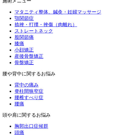
施術メニュー
マタニティ整体、鍼灸・妊婦マッサージ
顎関節症
捻挫・打撲・挫傷（肉離れ）
ストレートネック
股関節痛
膝痛
小顔矯正
産後骨盤矯正
骨盤矯正
腰や背中に関するお悩み
背中の痛み
脊柱間狭窄症
腰椎すべり症
腰痛
頭や肩に関するお悩み
胸郭出口症候群
頭痛