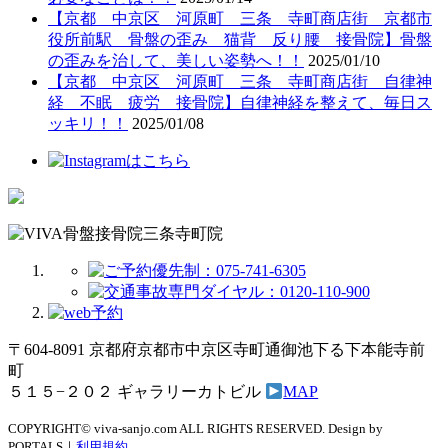
【京都 中京区 河原町 三条 寺町商店街 京都市
役所前駅 骨盤の歪み 猫背 反り腰 接骨院】骨盤
の歪みを治して、美しい姿勢へ！！
2025/01/10
【京都 中京区 河原町 三条 寺町商店街 自律神
経 不眠 疲労 接骨院】自律神経を整えて、毎日ス
ッキリ！！
2025/01/08
〒604-8091 京都府京都市中京区寺町通御池下る下本能寺前
町
５１５−２０２ ギャラリーカトビル
MAP
COPYRIGHT© viva-sanjo.com ALL RIGHTS RESERVED. Design by
PORTALS｜
利用規約