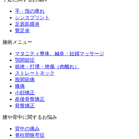
手・指の痺れ
シンスプリント
足底筋膜炎
鵞足炎
施術メニュー
マタニティ整体、鍼灸・妊婦マッサージ
顎関節症
捻挫・打撲・挫傷（肉離れ）
ストレートネック
股関節痛
膝痛
小顔矯正
産後骨盤矯正
骨盤矯正
腰や背中に関するお悩み
背中の痛み
脊柱間狭窄症