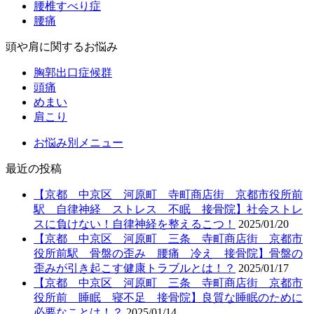
腰椎すべり症
腰痛
頭や肩に関するお悩み
胸郭出口症候群
頭痛
めまい
肩こり
お悩み別メニュー
最近の投稿
【京都 中京区 河原町 寺町商店街 京都市役所前
駅 自律神経 ストレス 不眠 接骨院】社会ストレ
スに負けない！自律神経を整えるこつ！
2025/01/20
【京都 中京区 河原町 三条 寺町商店街 京都市
役所前駅 骨盤の歪み 腰痛 冷え 接骨院】骨盤の
歪みが引き起こす健康トラブルとは！？
2025/01/17
【京都 中京区 河原町 三条 寺町商店街 京都市
役所前 睡眠 寝不足 接骨院】良質な睡眠のために
必要なことは！？
2025/01/14