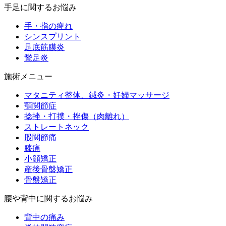
手足に関するお悩み
手・指の痺れ
シンスプリント
足底筋膜炎
鵞足炎
施術メニュー
マタニティ整体、鍼灸・妊婦マッサージ
顎関節症
捻挫・打撲・挫傷（肉離れ）
ストレートネック
股関節痛
膝痛
小顔矯正
産後骨盤矯正
骨盤矯正
腰や背中に関するお悩み
背中の痛み