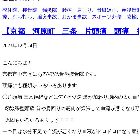
整体院、接骨院、鍼灸院、腰痛、肩こり、骨盤矯正、産後骨
療、むち打ち、追突事故、おかま事故、スポーツ外傷、捻挫
【京都 河原町 三条 片頭痛 頭痛 
2023年12月24日
こんにちは！
京都市中京区にあるVIVA骨盤接骨院です。
頭痛にも種類がいろいろあります。
①片頭痛 三又神経などに何らかの刺激が加わり脳内の太い
②緊張型頭痛 首や肩回りの筋肉が緊張して血流が悪くなり
原因もいろいろあります！！！
一つ目は水分不足で血流が悪くなり血液がドロドロになり症