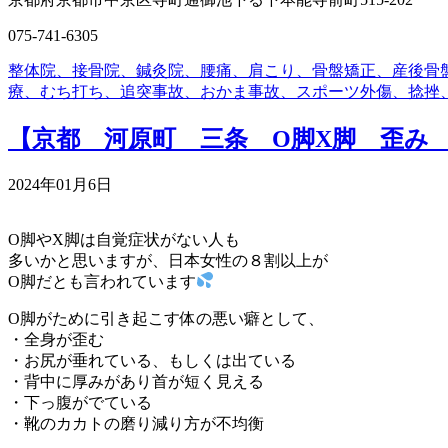
075-741-6305
整体院、接骨院、鍼灸院、腰痛、肩こり、骨盤矯正、産後骨
療、むち打ち、追突事故、おかま事故、スポーツ外傷、捻挫
【京都 河原町 三条 O脚X脚 歪み
2024年01月6日
O脚やX脚は自覚症状がない人も
多いかと思いますが、日本女性の８割以上が
O脚だとも言われています
O脚がために引き起こす体の悪い癖として、
・全身が歪む
・お尻が垂れている、もしくは出ている
・背中に厚みがあり首が短く見える
・下っ腹がでている
・靴のカカトの磨り減り方が不均衡