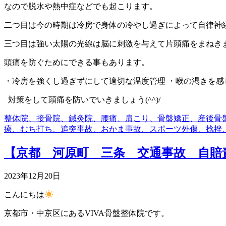
なので脱水や熱中症などでも起こります。
二つ目は今の時期は冷房で身体の冷やし過ぎによって自律神
三つ目は強い太陽の光線は脳に刺激を与えて片頭痛をまねき
頭痛を防ぐためにできる事もあります。
・冷房を強くし過ぎずにして適切な温度管理 ・喉の渇きを感
対策をして頭痛を防いでいきましょう(^^)/
整体院、接骨院、鍼灸院、腰痛、肩こり、骨盤矯正、産後骨
療、むち打ち、追突事故、おかま事故、スポーツ外傷、捻挫
【京都 河原町 三条 交通事故 自賠
2023年12月20日
こんにちは
京都市・中京区にあるVIVA骨盤整体院です。