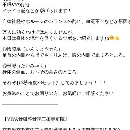
不眠やのぼせ
イライラ感などが挙げられます！
自律神経やホルモンのバランスの乱れ、血流不全などが原因
万人に効くわけではありませんが、
本日は身体の流れを良くするツボをご紹介しますね
◎陰陵泉（いんりょうせん）
足首の内側から指でさすりあげ、膝の内側で止まるところ。
◎帯脈（たいみゃく）
身体の側面、おへその高さのところ。
それぞれ5秒程度×3セット押してみましょう！！！
お身体のことでお困りの方、お気軽にご相談ください
————————————
【VIVA骨盤整骨院三条寺町院】
京都府京都市中京区寺町通御池下る下本能寺前町515-202