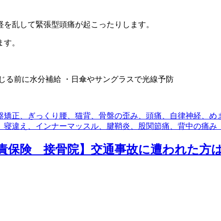
経を乱して緊張型頭痛が起こったりします。
ます。
じる前に水分補給 ・日傘やサングラスで光線予防
盤矯正、ぎっくり腰、猫背、骨盤の歪み、頭痛、自律神経、め
、寝違え、インナーマッスル、腱鞘炎、股関節痛、背中の痛み
責保険 接骨院】交通事故に遭われた方