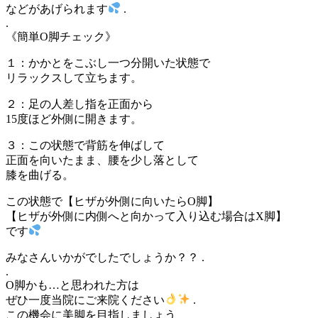
などがあげられます
.
.
《簡単O脚チェック》
１：かかとをこぶし一つ分開いた状態で
リラックスして立ちます。
２：足の人差し指を正面から
15度ほど外側に開きます。
３：この状態で背筋を伸ばして
正面を向いたまま、腰を少し落として
膝を曲げる。
この状態で【ヒザが外側に向いたらO脚】
【ヒザが外側に内側へと向かって入り込む場合はX脚】
です
みなさんいかがでしたでしょうか？？ .
.
O脚かも…と思われた方は
ぜひ一度当院にご来院ください
.
この機会に美脚を目指しましょう