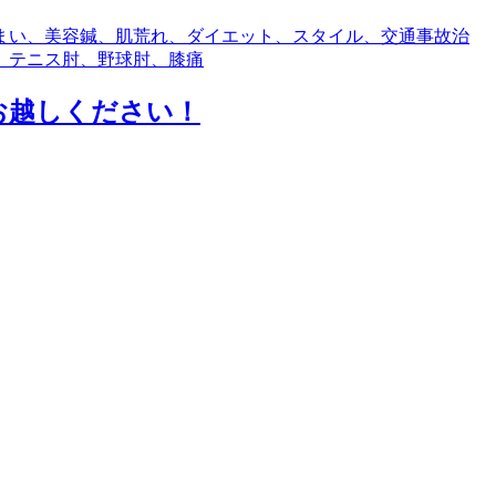
まい、美容鍼、肌荒れ、ダイエット、スタイル、交通事故治
 テニス肘、野球肘、膝痛
お越しください！