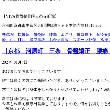
—————————————————————
【VIVA骨盤整骨院三条寺町院】
京都府京都市中京区寺町通御池下る下本能寺前町515-202
整体院、接骨院、鍼灸院、腰痛、肩こり、骨盤矯正、産後骨
療、むち打ち、追突事故、おかま事故、スポーツ外傷、捻挫
【京都 河原町 三条 骨盤矯正 腰痛
2024年01月4日
あけましておめでとうございます！
昨年は多くの方にご来院いただき、ありがとうございました
本年も皆様のお身体をしっかりと診させていただければと思
新年は4日(木)より営業しております。
今年も昨年同様毎日営業しておりますので、何かお困りごと
ご連絡ください。